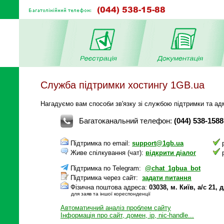
Служба підтримки хостингу 1GB.ua
Нагадуємо вам способи зв'язку зі службою підтримки та адм
Багатоканальний телефон:
(044) 538-1588
Підтримка по email:
support@1gb.ua
р
Живе спілкування (чат):
відкрити діалог
р
Підтримка по Telegram:
@chat_1gbua_bot
Підтримка через сайт:
задати питання
Фізична поштова адреса:
03038, м. Київ, а/с 21
для заяв та іншої кореспонденції
Автоматичний аналіз проблем сайту
Інформація про сайт, домен, ip, nic-handle...