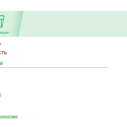
ь
сть
ий
)
родуктами