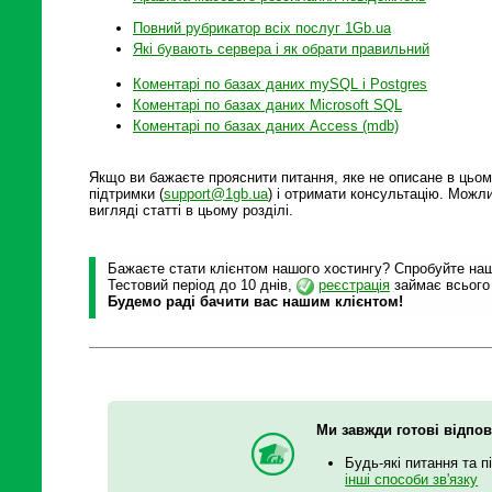
Повний рубрикатор всіх послуг 1Gb.ua
Які бувають сервера і як обрати правильний
Коментарі по базах даних mySQL і Postgres
Коментарі по базах даних Microsoft SQL
Коментарі по базах даних Access (mdb)
Якщо ви бажаєте прояснити питання, яке не описане в цьом
підтримки (
support@1gb.ua
) і отримати консультацію. Можли
вигляді статті в цьому розділі.
Бажаєте стати клієнтом нашого хостингу? Спробуйте наші
Тестовий період до 10 днів,
реєстрація
займає всього
Будемо раді бачити вас нашим клієнтом!
Ми завжди готові відпов
Будь-які питання та п
інші способи зв'язку