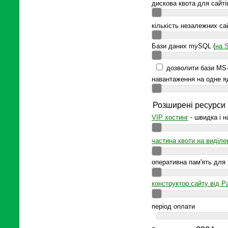
дискова квота для сайті
кількість незалежних са
Бази даних mySQL (
на 
дозволити бази MS-
навантаження на одне я
Розширені ресурси
VIP хостинг
- швидка і н
частина квоти на виділ
оперативна пам'ять для
конструктор сайту від Pa
період оплати