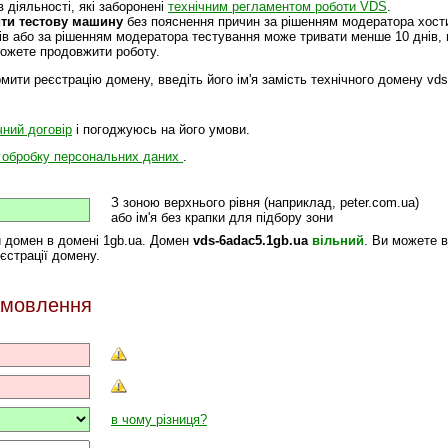
в діяльності, які заборонені
технічним регламентом роботи VDS
.
ти тестову машину
без пояснення причин за рішенням модератора хости
ів або за рішенням модератора тестування може тривати менше 10 днів,
можете продовжити роботу.
ити реєстрацію домену, введіть його ім'я замість технічного домену vds
чний договір
і погоджуюсь на його умови.
а обробку персональних даних
.
З зоною верхнього рівня (наприклад, peter.com.ua)
або ім'я без крапки для підбору зони
 домен в домені 1gb.ua. Домен
vds-6adac5.1gb.ua
вільний
. Ви можете в
єстрації домену.
мовлення
в чому різниця?