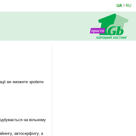
UA
|
RU
ації ви зможете зробити
відбувається на вільному
нінгу, автосерфінгу, а