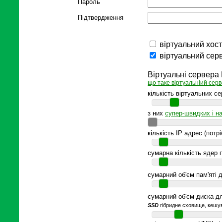
Пароль
Підтвердження
віртуальний хост
віртуальний сер
Віртуальні сервера
що таке віртуальніий серв
кількість віртуальних се
з них
супер-швидких і н
кількість IP адрес (потр
сумарна кількість ядер 
сумарний об'єм пам'яті д
сумарний об'єм диска дл
SSD
гібридне сховище, кешув