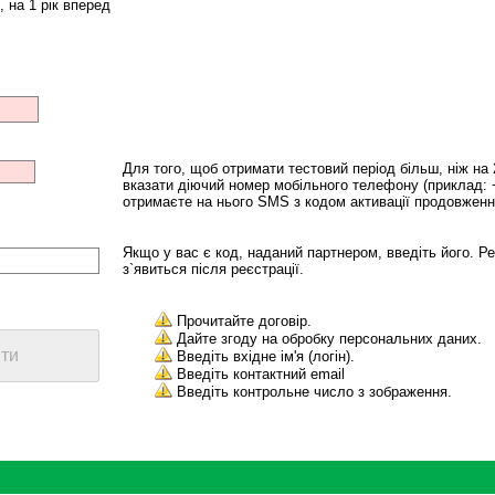
, на 1 рік вперед
Для того, щоб отримати тестовий період більш, ніж на 
вказати діючий номер мобільного телефону (приклад: 
отримаєте на нього SMS з кодом активації продовження
Якщо у вас є код, наданий партнером, введіть його. Ре
з`явиться після реєстрації.
Прочитайте договір.
Дайте згоду на обробку персональних даних.
Введіть вхідне ім'я (логін).
Введіть контактний email
Введіть контрольне число з зображення.