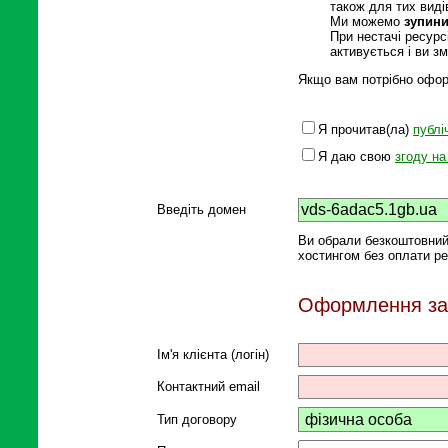
також для тих виді
Ми можемо
зупини
При нестачі ресурс
активується і ви з
Якщо вам потрібно оформ
Я прочитав(ла)
публі
Я даю свою
згоду н
Введіть домен
Ви обрали безкоштовний
хостингом без оплати ре
Оформлення за
Ім'я клієнта (логін)
Контактний email
Тип договору