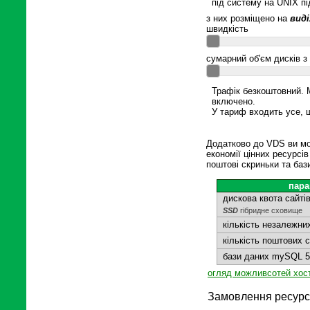
під систему на UNIX пі
з них розміщено на
виді
швидкість
сумарний об'єм дисків з
Трафік безкоштовний. М
включено.
У тариф входить усе, щ
Додатково до VDS ви мо
економії цінних ресурсів
поштові скриньки та баз
пара
дискова квота сайті
SSD
гібридне сховище
кількість незалежних
кількість поштових 
бази даних mySQL 5
огляд можливсотей хос
Замовлення ресурсі