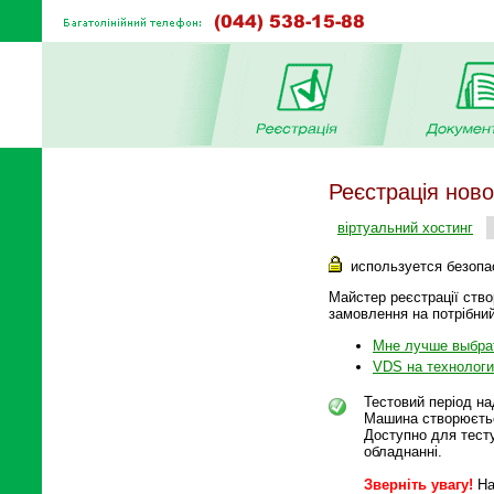
Реєстрація ново
віртуальний хостинг
используется безопа
Майстер реєстрації ство
замовлення на потрібни
Мне лучше выбра
VDS на технологии
Тестовий період на
Машина створюєтьс
Доступно для тесту
обладнанні.
Зверніть увагу!
На