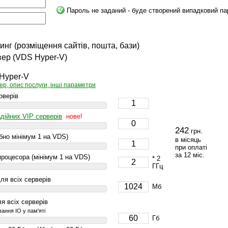
Пароль не заданий - буде створений випадковий па
инг (розміщення сайтів, пошта, бази)
вер (VDS Hyper-V)
 Hyper-V
ер, опис послуги, інші параметри
рверів
адійних VIP серверів
нове!
242
грн.
ібно мінімум 1 на VDS)
в місяць
при оплаті
за 12 міс.
процесора (мінімум 1 на VDS)
* 2
ГГц
ля всіх серверів
Мб
я всіх серверів
ання IO у пам'яті
Гб