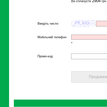
2904
Ви сплачуєте
грн.
Введіть число
Мобільний телефон
*
Промо-код