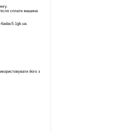
нгу.
 після сплати машина
-6adac5.1gb.ua.
икористовувати його з