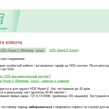
го клієнта
VDS Hyper-V (Windows, Linux)
VDS OpenVZ (Linux)
сное соединение
рює особистий кабінет і встановлює тариф на VDS хостинг. Після реєстр
й тип VDS.
ть VDS или виртуальный хостинг?
 Hyper-V (Windows, Linux) - коротко о главном
дається для одного VDS Hyper-V. Час тестування до 10 днів.
я в реальному часі протягом 30-40 хвилин
!
вання прямо зараз: 727.6 Гб RAM, приблизно 291 машин(и). Тестування 
 тестовому періоді
забороняється
створювати сервіси та служби для май