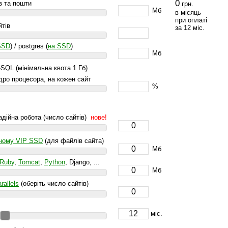
0
в та пошти
грн.
Мб
в місяць
при оплаті
йтів
за 12 міс.
SSD
) / postgres (
на SSD
)
Мб
SQL (мінімальна квота 1 Гб)
дро процесора, на кожен сайт
%
адійна робота (число сайтів)
нове!
еному VIP SSD
(для файлів сайта)
Мб
Ruby
,
Tomcat
,
Python
, Django, ...
Мб
rallels
(оберіть число сайтів)
міс.