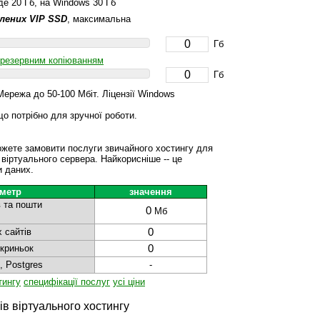
де 20 Гб, на Windows 30 Гб
лених VIP SSD
, максимальна
Гб
резервним копіюванням
Гб
ережа до 50-100 Мбіт. Ліцензії Windows
о потрібно для зручної роботи.
жете замовити послуги звичайного хостингу для
 віртуального сервера. Найкорисніше -- це
и даних.
метр
значення
в та пошти
0
Мб
 сайтів
0
скриньок
0
, Postgres
-
тингу
специфікації послуг
усі ціни
в віртуального хостингу