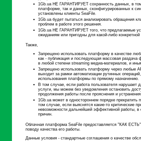
1Gb.ua НЕ ГАРАНТИРУЕТ сохранность данных, в том 
платформе, так и данных, сконфигурированных к син
установлены клиенты SeaFile.
1Gb.ua будет пытаться анализировать обращения к
проблем в работе этого решения.
1Gb.ua НЕ ГАРАНТИРУЕТ того, что предлагаемые ус
ожиданиям или пригодны для какой-либо конкретной
Также,
Запрещено использовать платформу в качестве любо
как - публикация и последующая массовая раздача
в любой степени streaming медиа-материалов, и ин
Запрещено использовать платформу через любые API
выходит за рамки автоматизации рутинных операци
использования платформы по прямому назначению.
В том случае, если работа пользователя нарушает 
услуги, мы можем без уведомления остановить досту
продолжения работы после прояснения и устранения
1Gb.ua может в одностороннем порядке прекратить п
том случае, если выяснятся какие-то критические п
невозможности дальнейшей эффективной работы, в 
причин.
Облачная платформа SeaFile предоставляется "КАК ЕСТЬ" 
поводу качества его работы.
Данные условия - стандартные соглашения о качестве обс