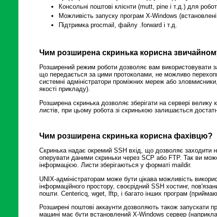
Консольні поштові клієнти (mutt, pine і т.д.) для роб
Можливість запуску програм X-Windows (встановлені xter
Підтримка procmail, файлу .forward і т.д.
Чим розширена скринька корисна звичайном
Розширений режим роботи дозволяє вам використовувати 
що передається за цими протоколами, не можливо перехоп
системні адміністратори проміжних мереж або зловмисники,
якості прикладу).
Розширена скринька дозволяє зберігати на сервері велику кі
листів, при цьому робота зі скринькою залишається доста
Чим розширена скринька корисна фахівцю?
Скринька надає окремий SSH вхід, що дозволяє заходити н
оперувати даними скриньки через SCP або FTP. Так ви може
інформацією. Листи зберігаються у форматі maildir.
UNIX-адміністраторам може бути цікава можливість викорис
інформаційного простору, своєрідний SSH хостинг, пов'яза
пошти. Centericq, wget, lftp, і багато інших програм (прийма
Розширені поштові аккаунти дозволяють також запускати пр
машині має бути встановлений X-Windows сервер (наприкла