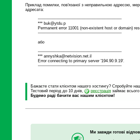
Приклад помилки, пов'язаної з неправильною адресою, м
адресата:
-------------------------------------------------------------------
*** buk@ytdu.p
Permanent error 11001 (non-existent host or domain) reso
-------------------------------------------------------------------
або
-------------------------------------------------------------------
*** annyshka@netvision.net.il
Error connecting to primary server '194.90.9.19'.
-------------------------------------------------------------------
Бажаєте стати клієнтом нашого хостингу? Спробуйте наші
Тестовий період до 10 днів,
реєстрація
займає всього
Будемо раді бачити вас нашим клієнтом!
Ми завжди готові відпов