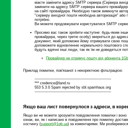
маєте замінити адресу SMTP сервера (Сервера вихідн
замінити на адресу SMTP сервера вашого провайдера 
на сайті провайдера. Необхідно також вимкнути авт
"серверу вихідної пошти необхідна авторизація" або 
потрібно.
Ви можете продовжувати користуватися SMTP сервер
Просимо вас також зробити наступне: будь-яким інш
провайдера, через третю особу) зверніться до адрес
документ, який допоможе йому отримувати свою пошт
допоможете відновленню нормального поштового сп
будуть вдячні інші люди, так як їм не доведеться по
Провайдер не отримує пошту від абонента 1Gb
Приклад помилки, пов'язаної з некоректною фільтрацією:
-------------------------------------------------------------------
*** credence@land.ru
553 5.3.0 Spam rejected by sbl.spamhaus.org
-------------------------------------------------------------------
Якщо ваш лист повернулося з адреси, в корек
Якщо ви не можете зрозуміти повідомлення помилки і воно 
ознак, ви, як і написано в повідомленні про помилку доста
хостингу (
support@1gb.ua
) за коментарями. Ми розберемося